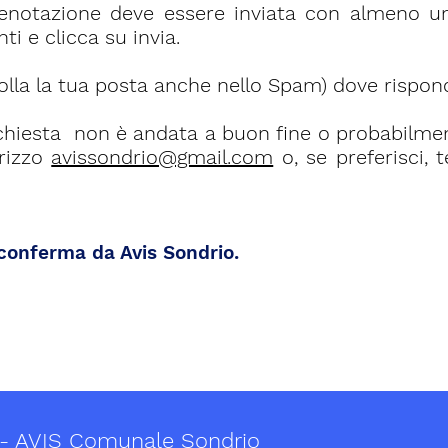
 prenotazione deve essere inviata con almeno u
nti e clicca su invia.
rolla la tua posta anche nello Spam) dove rispon
a richiesta non è andata a buon fine o probabil
irizzo
avissondrio@gmail.com
o, se preferisci,
a conferma da Avis Sondrio.
 - AVIS Comunale Sondrio