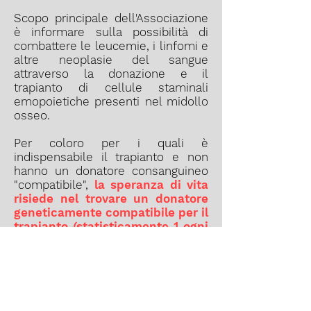
Scopo principale dell'Associazione
è informare sulla possibilità di
combattere le leucemie, i linfomi e
altre neoplasie del sangue
attraverso la donazione e il
trapianto di cellule staminali
emopoietiche presenti nel midollo
osseo.
Per coloro per i quali è
indispensabile il trapianto e non
hanno un donatore consanguineo
"compatibile",
la speranza di vita
risiede nel trovare un donatore
geneticamente compatibile per il
trapianto (statisticamente 1 ogni
100.000 persone)
ed è, pertanto,
strettamente legata all'esistenza
del maggior numero di potenziali
donatori.
Il Midollo Osseo NON è il Midollo